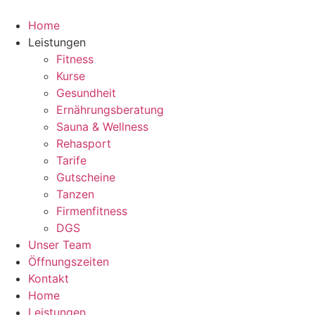
Zum
Inhalt
Home
springen
Leistungen
Fitness
Kurse
Gesundheit
Ernährungsberatung
Sauna & Wellness
Rehasport
Tarife
Gutscheine
Tanzen
Firmenfitness
DGS
Unser Team
Öffnungszeiten
Kontakt
Home
Leistungen